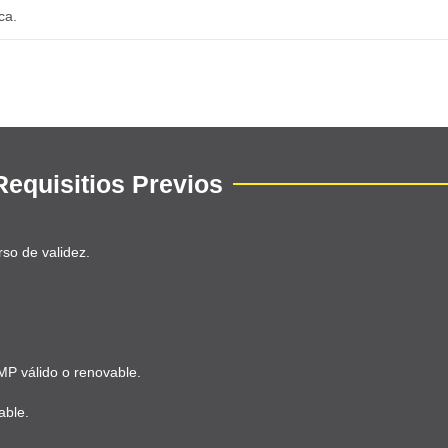
ca.
Requisitios Previos
so de validez.
MP válido o renovable.
able.