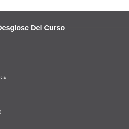
Desglose Del Curso
ncia
)