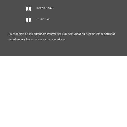
Teoría : 5h30
FSTD : 2h
La duración de los cursos es informativa y puede variar en función de la habilidad
del alumno y las modificaciones normativas.