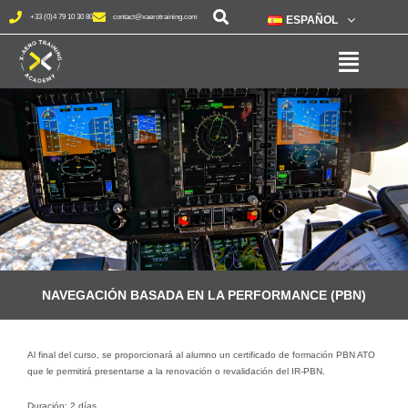
+33 (0)4 79 10 30 80
contact@xaerotraining.com
ESPAÑOL
NAVEGACIÓN BASADA EN LA PERFORMANCE (PBN)
Al final del curso, se proporcionará al alumno un certificado de formación PBN ATO
que le permitirá presentarse a la renovación o revalidación del IR-PBN.
Duración: 2 días